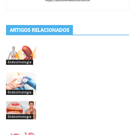
https://avicenamedicina.com.br
ARTIGOS RELACIONADOS
Mais Do Autor
10 Coisas Que Você Precisa Saber
Sobre Nefropatia Diabética
Endocrinologia
10 Coisas Que Você Precisa Saber
Sobre Diabetes Tipo 2
Endocrinologia
10 Coisas Que Você Precisa Saber
Sobre O Colesterol
Endocrinologia
10 Coisas Que Você Precisa Saber