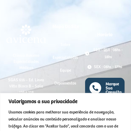
Mapa Do Site
Horário
Sobre
SEG - QUI : 08hs -
Clínica Avicena
18hs
Especialidades
Especialidades
SEX : 08hs - 17hs
Médicas
Equipe
SGAS 616 – Ed. Linea
Depoimentos
Marque
Vitta Bloco B – Sala
Sua
Consulta
116 e 118
Blog
Agora
Valorizamos a sua privacidade
Asa Sul – Brasília –
(61)
FAQ
98612-
DF
Usamos cookies para melhorar sua experiência de navegação,
7266
veicular anúncios ou conteúdo personalizado e analisar nosso
Contato
CEP: 70200-760
tráfego. Ao clicar em “Aceitar tudo”, você concorda com o uso de
Marque
Sua