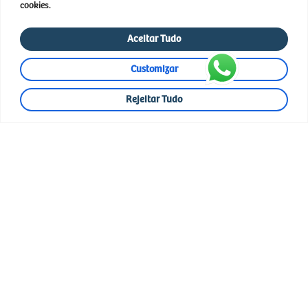
cookies.
Consulta
Agora
Aceitar Tudo
(61)
3349-
8284
Customizar
Responsável técnico:
Rejeitar Tudo
Dra. Marcela Sena T.
Mendes CRM-DF:
17966
Copyright 2024 © Todos os direitos reservados . Desenvolvido por