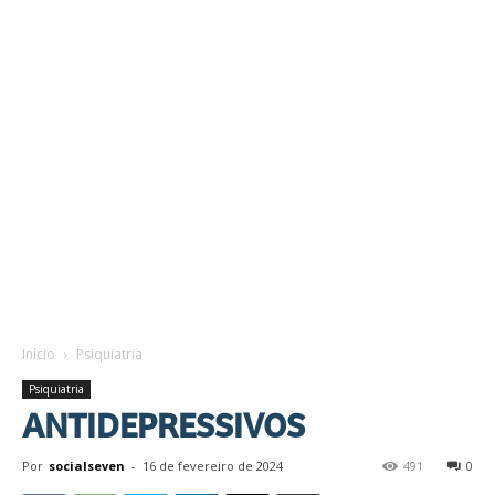
Início
Psiquiatria
Psiquiatria
ANTIDEPRESSIVOS
Por
socialseven
-
16 de fevereiro de 2024
491
0