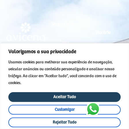
Mapa Do Site
Horário
Sobre
SEG - QUI : 08hs -
Valorizamos a sua privacidade
Clínica Avicena
18hs
Especialidades
Especialidades
Usamos cookies para melhorar sua experiência de navegação,
SEX : 08hs - 17hs
Médicas
Equipe
veicular anúncios ou conteúdo personalizado e analisar nosso
tráfego. Ao clicar em “Aceitar tudo”, você concorda com o uso de
SGAS 616 – Ed. Linea
Depoimentos
Marque
cookies.
Vitta Bloco B – Sala
Sua
Consulta
116 e 118
Blog
Agora
Aceitar Tudo
Asa Sul – Brasília –
(61)
FAQ
98612-
DF
Customizar
7266
Contato
CEP: 70200-760
Rejeitar Tudo
Marque
Sua