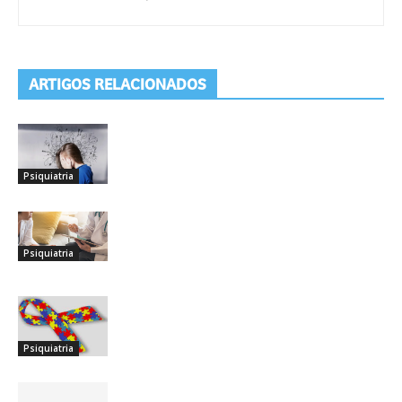
ARTIGOS RELACIONADOS
Mais Do Autor
10 Coisas Que Você Precisa Saber
Sobre “síndrome Do Pânico”
Psiquiatria
VAMOS FALAR SOBRE MEDO E
ANSIEDADE? -PARTE 1
Psiquiatria
Autismo
Psiquiatria
VAMOS FALAR SOBRE ANSIEDADE? -